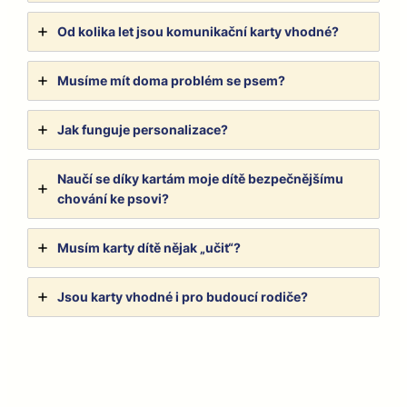
Od koli­ka let jsou komu­nikační kar­ty vhod­né?
Musíme mít doma prob­lém se psem?
Jak fun­gu­je per­son­al­izace?
Naučí se díky kartám moje dítě bezpečnější­mu
chování ke pso­vi?
Musím kar­ty dítě nějak „učit“?
Jsou kar­ty vhod­né i pro budoucí rodiče?