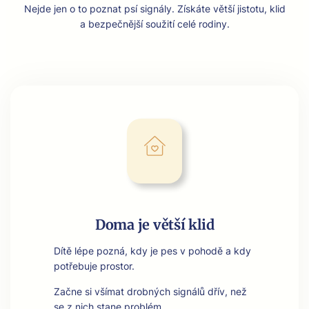
Nejde jen o to poz­nat psí signá­ly. Získáte větší jis­to­tu, klid
a bezpečnější soužití celé rodiny.
Doma je větší klid
Dítě lépe pozná, kdy je pes v pohodě a kdy
potře­bu­je pros­tor.
Začne si vší­mat drob­ných signálů dřív, než
se z nich stane prob­lém.