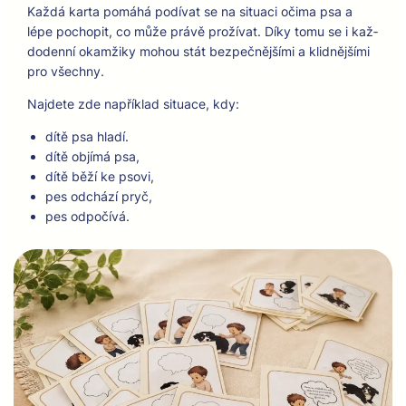
Každá kar­ta pomáhá podí­vat se na situaci oči­ma psa a
lépe pocho­pit, co může právě proží­vat. Díky tomu se i kaž­
do­den­ní okamžiky mohou stát bezpečnější­mi a klid­nější­mi
pro všech­ny.
Najdete zde napřík­lad situ­ace, kdy:
dítě psa hladí.
dítě objímá psa,
dítě běží ke pso­vi,
pes odchází pryč,
pes odpočívá.