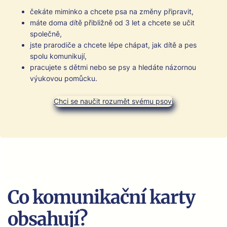
čekáte miminko a chcete psa na změny připrav­it,
máte doma dítě při­b­ližně od 3 let a chcete se učit
společně,
jste prar­o­diče a chcete lépe chá­pat, jak dítě a pes
spolu komu­niku­jí,
pracu­jete s dět­mi nebo se psy a hledáte názornou
výukovou pomůcku.
Chci se naučit rozumět své­mu pso­vi
Co komunikační karty
obsahují?