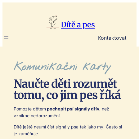
Přeskočit
na
obsah
Dítě a pes
Kontaktovat
Komunikační karty
Naučte děti rozumět
tomu, co jim pes říká
Pomozte dětem
pocho­pit psí signá­ly dřív
, než
vznikne nedorozumění.
Dítě ještě neumí číst signá­ly psa tak jako my. Čas­to si
je zaměňu­je.