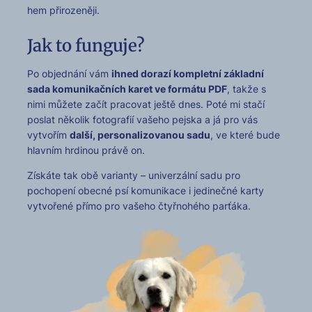
hem přirozeněji.
Jak to funguje?
Po objed­nání vám
ihned dorazí kom­plet­ní zák­lad­ní
sada komu­nikačních karet ve for­má­tu PDF
, takže s
nimi můžete začít pra­co­v­at ještě dnes. Poté mi stačí
poslat něko­lik fotografií vaše­ho pejs­ka a já pro vás
vytvořím
další, per­son­al­i­zo­vanou sadu
, ve které bude
hlavním hrdi­nou právě on.
Získáte tak obě vari­anty – uni­verzál­ní sadu pro
pochopení obec­né psí komu­nikace i jedinečné kar­ty
vytvořené pří­mo pro vaše­ho čtyřno­hého parťá­ka.