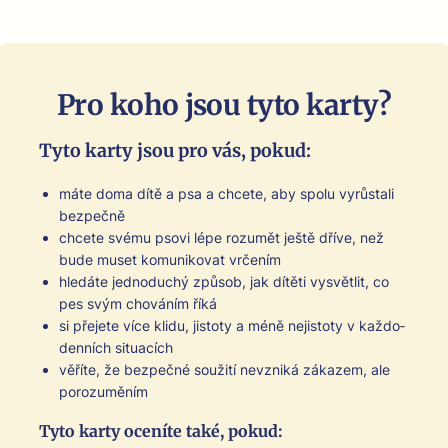
Pro koho jsou tyto karty?
Tyto kar­ty jsou pro vás, pokud:
máte doma dítě a psa a chcete, aby spolu vyrůstali
bezpečně
chcete své­mu pso­vi lépe rozumět ještě dříve, než
bude muset komu­niko­vat vrčením
hledáte jednoduchý způ­sob, jak dítěti vysvětlit, co
pes svým chováním říká
si pře­jete více klidu, jis­to­ty a méně nejis­to­ty v kaž­do­
den­ních situ­acích
věříte, že bezpečné soužití nevzniká zákazem, ale
porozuměním
Tyto kar­ty oceníte také, pokud: