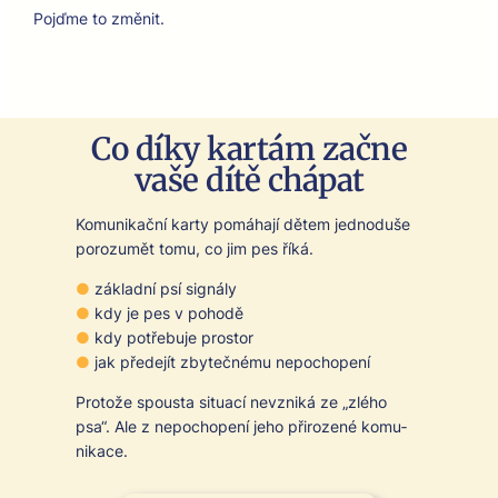
Pojďme to změnit.
Co díky kartám začne
vaše dítě chápat
Komu­nikační kar­ty pomáha­jí dětem jednoduše
porozumět tomu, co jim pes říká.
●
zák­lad­ní psí signá­ly
●
kdy je pes v pohodě
●
kdy potře­bu­je pros­tor
●
jak přede­jít zbytečné­mu nepochopení
Pro­tože spous­ta situ­ací nevzniká ze „zlého
psa“. Ale z nepochopení jeho přirozené komu­
nikace.