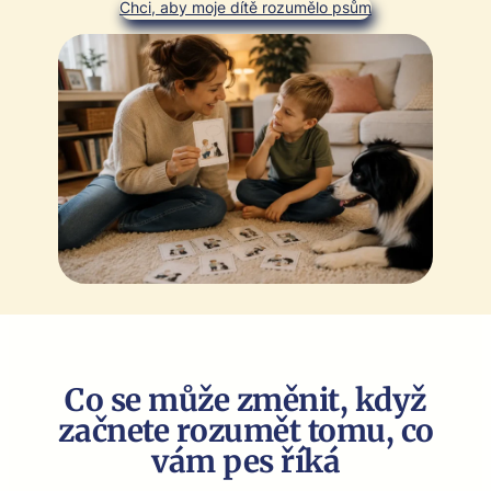
Chci, aby moje dítě rozumě­lo psům
Co se může změnit, když
začnete rozumět tomu, co
vám pes říká