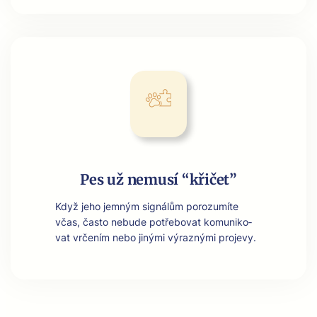
Pes už nemusí “křičet”
Když jeho jem­ným signálům porozumíte
včas, čas­to neb­ude potře­bo­vat komu­niko­
vat vrčením nebo jiný­mi výrazný­mi pro­jevy.