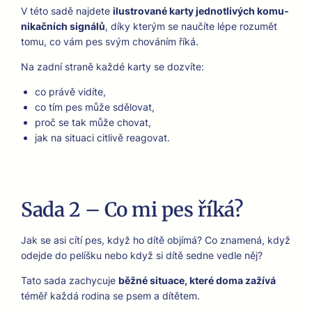
V této sadě najdete
ilus­trované kar­ty jed­notlivých komu­
nikačních signálů
, díky kterým se naučíte lépe rozumět
tomu, co vám pes svým chováním říká.
Na zad­ní straně každé kar­ty se dozvíte:
co právě vidíte,
co tím pes může sdělo­vat,
proč se tak může cho­vat,
jak na situaci citlivě reago­v­at.
Sada 2 – Co mi pes říká?
Jak se asi cítí pes, když ho dítě objímá? Co zna­mená, když
ode­jde do pelíšku nebo když si dítě sedne vedle něj?
Tato sada zachy­cu­je
běžné situ­ace, které doma zažívá
téměř každá rod­i­na se psem a dítětem.