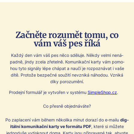
Začněte rozumět tomu, co
vám váš pes říká
Každý den vám váš pes něco sdělu­je. Někdy vel­mi nená­
pad­ně, jindy zcela zřetel­ně. Komu­nikační kar­ty vám pomo­
hou tyto signá­ly lépe chá­pat a naučí je rozpozná­vat i vaše
dítě. Pro­tože bezpečné soužití nevzniká náhodou. Vzniká
díky porozumění.
Prode­jní for­mulář je vytvořen v sys­té­mu
SimpleShop.cz
.
Co přes­ně objed­náváte?
Po zapla­cení vám během něko­li­ka min­ut dorazí do e‑mailu
dig­
itál­ní komu­nikační kar­ty ve for­má­tu PDF
, které si můžete
jednoduše vytisknout doma. Kar­ty jsou připravené tak, abyste