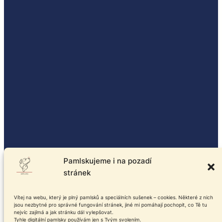
Pamlskujeme i na pozadí
stránek
Vítej na webu, který je plný pamlsků a speciálních sušenek – cookies. Některé z nich
jsou nezbytné pro správné fungování stránek, jiné mi pomáhají pochopit, co Tě tu
nejvíc zajímá a jak stránku dál vylepšovat.
Tyhle digitální pamlsky používám jen s Tvým svolením.