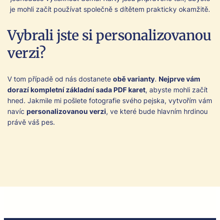
je mohli začít použí­vat společně s dítětem prak­ticky okamžitě.
Vybrali jste si personalizovanou
verzi?
V tom pří­padě od nás dostanete
obě vari­anty
.
Nejprve vám
dorazí kom­plet­ní zák­lad­ní sada PDF karet
, abyste mohli začít
hned. Jak­mile mi pošlete fotografie svého pejs­ka, vytvořím vám
navíc
per­son­al­i­zo­vanou verzi
, ve které bude hlavním hrdi­nou
právě váš pes.