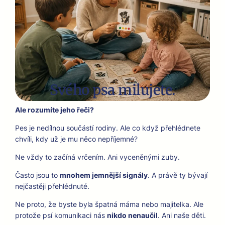
Svého psa milujete.
Ale rozumíte jeho řeči?
Pes je nedíl­nou součástí rodiny. Ale co když přehléd­nete
chvíli, kdy už je mu něco nepří­jem­né?
Ne vždy to začíná vrčením. Ani vyceněný­mi zuby.
Čas­to jsou to
mno­hem jem­nější signá­ly
. A právě ty býva­jí
nejčastěji přehléd­nuté.
Ne pro­to, že byste byla špat­ná máma nebo majitel­ka. Ale
pro­tože psí komu­nikaci nás
nikdo nenaučil
. Ani naše děti.