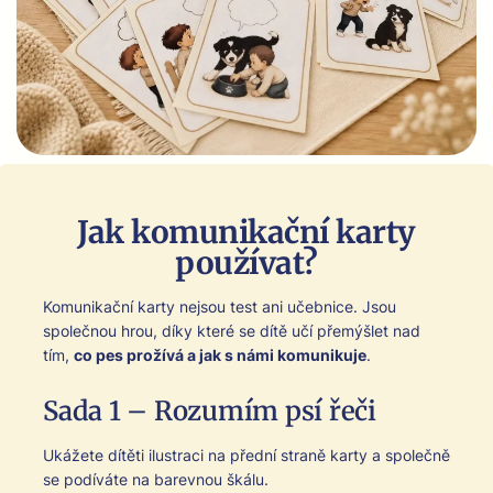
Jak komunikační karty
používat?
Komu­nikační kar­ty nej­sou test ani učeb­nice. Jsou
společ­nou hrou, díky které se dítě učí přemýšlet nad
tím,
co pes prožívá a jak s námi komu­niku­je
.
Sada 1 – Rozumím psí řeči
Ukážete dítěti ilus­traci na před­ní straně kar­ty a společně
se podíváte na barevnou škálu.