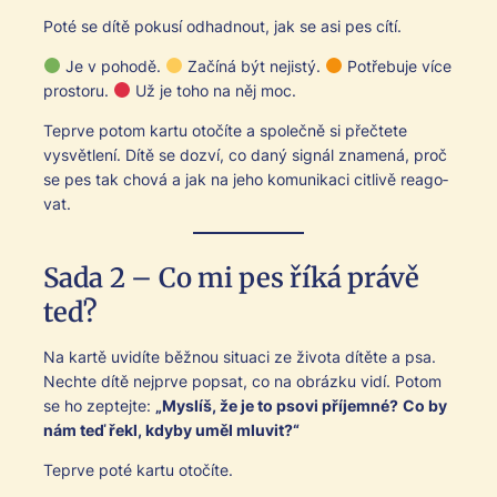
Poté se dítě pokusí odhad­nout, jak se asi pes cítí.
Je v pohodě.
Začíná být nejistý.
Potře­bu­je více
pros­toru.
Už je toho na něj moc.
Teprve potom kar­tu otočíte a společně si přečtete
vysvětlení. Dítě se dozví, co daný signál zna­mená, proč
se pes tak chová a jak na jeho komu­nikaci citlivě reago­
v­at.
Sada 2 – Co mi pes říká právě
teď?
Na kartě uvidíte běž­nou situaci ze živ­ota dítěte a psa.
Nechte dítě nejprve pop­sat, co na obrázku vidí. Potom
se ho zepte­jte:
„Mys­líš, že je to pso­vi pří­jem­né?
Co by
nám teď řekl, kdy­by uměl mlu­vit?“
Teprve poté kar­tu otočíte.