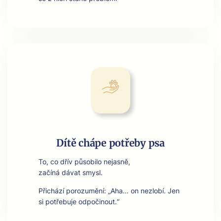
Dítě chápe potřeby psa
To, co dřív půso­bi­lo nejas­ně,
začíná dávat smysl.
Přichází porozumění: „Aha… on nezlobí. Jen
si potře­bu­je odpoči­nout.“