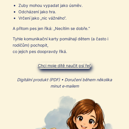
Zuby mohou vypa­dat jako úsměv.
Odcházení jako hra.
Vrčení jako „nic vážného“.
A přit­om pes jen říká: „Necítím se dobře.“
Tyh­le komu­nikační kar­ty pomáha­jí dětem (a čas­to i
rodičům) pocho­pit,
co jejich pes doopravdy říká.
Chci moje dítě naučit psí řeč
Dig­itál­ní pro­dukt (PDF) • Doručení během něko­li­ka
min­ut e‑mailem