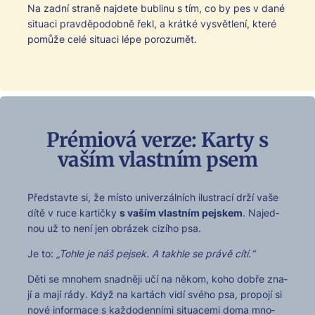
Na zad­ní straně najdete bublinu s tím, co by pes v dané
situaci pravděpodob­ně řekl, a krátké vysvětlení, které
pomůže celé situaci lépe porozumět.
Prémiová verze: Karty s
vaším vlastním psem
Před­stavte si, že mís­to uni­verzál­ních ilus­trací drží vaše
dítě v ruce kar­tičky
s vaším vlast­ním pejskem
. Najed­
nou už to není jen obrázek cizího psa.
Je to:
„Tohle je náš pejsek. A takhle se právě cítí.“
Děti se mno­hem snad­něji učí na někom, koho dobře zna­
jí a mají rády. Když na kartách vidí svého psa, propo­jí si
nové infor­ma­ce s kaž­do­den­ní­mi situ­ace­mi doma mno­